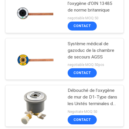
l'oxygène d'OIN 13485
de norme britannique
negotiable MOQ:50
CONTACT
Système médical de
gazoduc de la chambre
de secours AGSS
negotiable MOQ:50pcs
CONTACT
Débouché de l'oxygène
de mur de D1-Type dans
les Unités terminales de
gaz médical d'hôpital
Negotiate MOQ:50
CONTACT