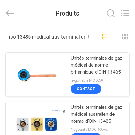
2026
XCEL
Medical
Produits
Solutions
Co.,
Ltd..
All
Rights
MAISON
Reserved.
iso 13485 medical gas terminal units fabrication en lig
PRODUITS
Unités terminales de gaz
médical de norme
AU
britannique d'OIN 13485
SUJET
negotiable MOQ:50
DE
CONTACT
NOUS
Unités terminales de gaz
médical australien de
VISITE
norme d'OIN 13485
D'USINE
Negotiate MOQ:50pcs