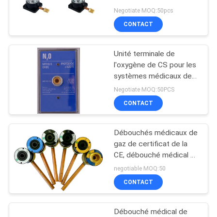
Negotiate MOQ:50pcs
SITE
CONTACT
PRIVACY
Unité terminale de
POLICY
l'oxygène de CS pour les
systèmes médicaux de
gazoduc
Negotiate MOQ:50PCS
CONTACT
Débouchés médicaux de
gaz de certificat de la
CE, débouché médical de
l'oxygène
negotiable MOQ:50
CONTACT
Débouché médical de