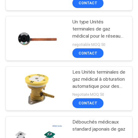
CONTACT
CONTRÔLE
Un type Unités
DE
terminales de gaz
QUALITÉ
médical pour le réseau
de pipe-lines 400kPa
negotiable MOQ:50
CONTACTEZ-
CONTACT
NOUS
Les Unités terminales de
gaz médical à obturation
DEMANDEZ
automatique pour des
réseaux de pipe-lines
UNE
Negotiate MOQ:50
consolent des
CONTACT
CITATION
débouchés
Débouchés médicaux
PLAN
standard japonais de gaz
DU