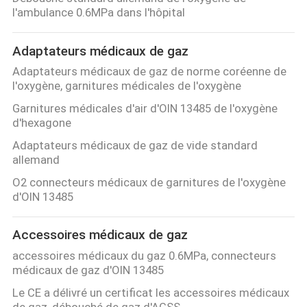
l'ambulance 0.6MPa dans l'hôpital
CONTRÔLE
Adaptateurs médicaux de gaz
DE
Adaptateurs médicaux de gaz de norme coréenne de
QUALITÉ
l'oxygène, garnitures médicales de l'oxygène
Garnitures médicales d'air d'OIN 13485 de l'oxygène
CONTACTEZ-
d'hexagone
NOUS
Adaptateurs médicaux de gaz de vide standard
allemand
O2 connecteurs médicaux de garnitures de l'oxygène
DEMANDEZ
d'OIN 13485
UNE
CITATION
Accessoires médicaux de gaz
accessoires médicaux du gaz 0.6MPa, connecteurs
médicaux de gaz d'OIN 13485
PLAN
Le CE a délivré un certificat les accessoires médicaux
DU
de gaz, débouché de gaz d'AGSS