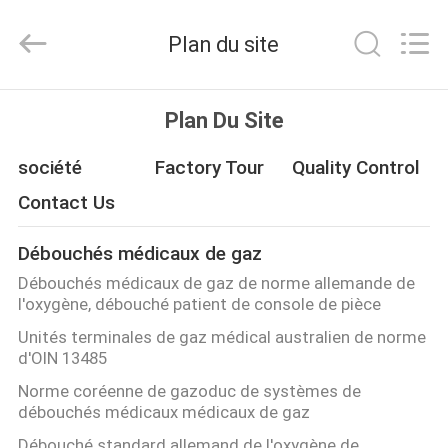
2025
XCEL
Medical
Plan du site
Solutions
Co.,
Ltd..
All
Rights
MAISON
Reserved.
Plan Du Site
PRODUITS
société
Factory Tour
Quality Control
Contact Us
AU
Débouchés médicaux de gaz
SUJET
Débouchés médicaux de gaz de norme allemande de
DE
l'oxygène, débouché patient de console de pièce
NOUS
Unités terminales de gaz médical australien de norme
d'OIN 13485
Norme coréenne de gazoduc de systèmes de
VISITE
débouchés médicaux médicaux de gaz
D'USINE
Débouché standard allemand de l'oxygène de