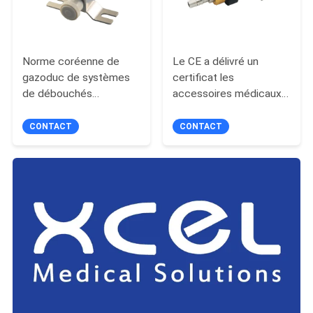
Norme coréenne de
Le CE a délivré un
gazoduc de systèmes
certificat les
de débouchés
accessoires médicaux
médicaux médicaux de
de gaz, débouché de
gaz
gaz d'AGSS
CONTACT
CONTACT