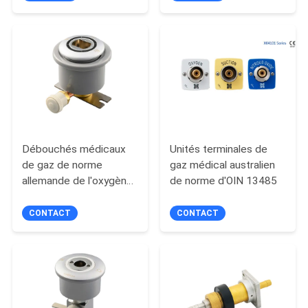
des débouchés
SITE
PRIVACY
POLICY
Débouchés médicaux
Unités terminales de
de gaz de norme
gaz médical australien
allemande de l'oxygène,
de norme d'OIN 13485
débouché patient de
console de pièce
CONTACT
CONTACT