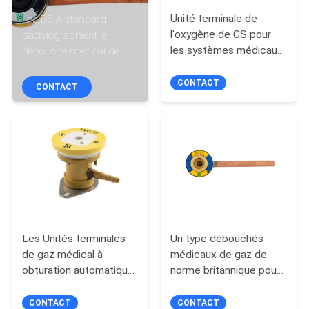
Unité terminale de
Les BS A standard
CONTRÔLE
l'oxygène de CS pour
dactylographient le
les systèmes médicaux
débouché médical de
DE
de gazoduc
gaz pour le service aérien
QUALITÉ
400Kpa
CONTACT
CONTACT
CONTACTEZ-
NOUS
DEMANDEZ
UNE
CITATION
Les Unités terminales
Un type débouchés
de gaz médical à
médicaux de gaz de
obturation automatique
norme britannique pour
PLAN
pour des réseaux de
Ward Room
DU
pipe-lines consolent
CONTACT
CONTACT