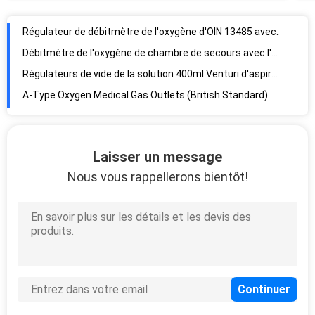
Régulateur de débitmètre de l'oxygène d'OIN 13485 avec l'humidificateur
Débitmètre de l'oxygène de chambre de secours avec l'humidificateur
Régulateurs de vide de la solution 400ml Venturi d'aspiration d'éjecteur
A-Type Oxygen Medical Gas Outlets (British Standard)
Débouchés médicaux standard américains de gaz de N2O, débouché de console
Débouché standard allemand de l'oxygène de l'ambulance 0.6MPa dans l'hôpital
Laisser un message
Débitmètre fixé au mur de salle d'opération avec l'humidificateur
Nous vous rappellerons bientôt!
Le débitmètre d'OIN 13485 avec l'humidificateur Chrome a plaqué le corps en laiton
débitmètre fixé au mur de l'oxygène 0.4MPa avec la bouteille d'humidificateur
Chrome a plaqué les régulateurs médicaux d'aspiration de corps en laiton
Régulateurs médicaux d'aspiration d'OIN 13485 de norme britannique, régulateur d'aspiration de mur
Ward Room Medical Suction Regulators métallique
Le CE de chambre de secours a délivré un certificat les régulateurs médicaux d'aspiration
Régulateurs médicaux d'aspiration d'OIN 13485 standard américains