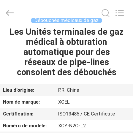
2025
XCEL
Medical
Solutions
Co.,
Débouchés médicaux de gaz
Ltd..
All
Rights
Les Unités terminales de gaz
MAISON
Reserved.
médical à obturation
PRODUITS
automatique pour des
réseaux de pipe-lines
AU
consolent des débouchés
SUJET
DE
Lieu d'origine:
P.R. China
NOUS
Nom de marque:
XCEL
Certification:
ISO13485 / CE Certificate
VISITE
Numéro de modèle:
XCY-N2O-L2
D'USINE