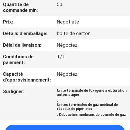
Quantité de
50
commande min:
CONTRÔLE
Prix:
Negotiate
DE
QUALITÉ
Détails d'emballage:
boîte de carton
Délai de livraison:
Négociez
CONTACTEZ-
Conditions de
T/T
NOUS
paiement:
Capacité
Négociez
DEMANDEZ
d'approvisionnement:
UNE
Surligner:
Unité terminale de l'oxygène à obturation
automatique
CITATION
,
Unités terminales de gaz médical de
réseaux de pipe-lines
,
Débouchés médicaux de console de gaz
PLAN
DU