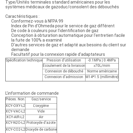
Type/Unités terminales standard américaines pour les
systèmes médicaux de gazoduc/consolent des débouchés
Caractéristiques :
Conformez-vous à NFPA 99
Index de Pin d'Ohmeda pour le service de gaz différent
De code à couleurs pour l'identification de gaz
Conception à obturation automatique pour l'entretien facile
la fuite de 100% a examiné
D'autres services de gaz et adapté aux besoins du client sur
demande
Facultatif pour la connexion rapide d'adaptateurs
Spécification technique
Pression d'utilisation
-0.1MPa | 0.4MPa
Écoulement de la livraison
≥70L/mim
Connexion de débouché
Norme américaine
Connexion d'admission
M14*1.5 (millimètre)
L'information de commande
Pièces. Non.
Gaz/service
XCY-OXY-L2
L'oxygène
XCY-VAC-L2
Vide
XCY-AIR-L2
Air
XCY-N2O-L2
Protoxyde d'azote
XCY-CO2-L2
Dioxyde de carbone