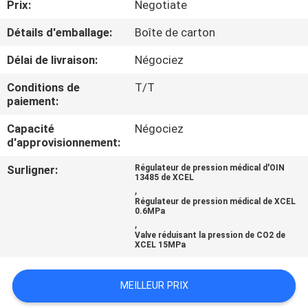
Prix:
Negotiate
CONTRÔLE
Détails d'emballage:
Boîte de carton
DE
Délai de livraison:
Négociez
QUALITÉ
Conditions de
T/T
paiement:
CONTACTEZ-
Capacité
Négociez
d'approvisionnement:
NOUS
Surligner:
Régulateur de pression médical d'OIN
13485 de XCEL
DEMANDEZ
,
Régulateur de pression médical de XCEL
UNE
0.6MPa
,
CITATION
Valve réduisant la pression de CO2 de
XCEL 15MPa
PLAN
MEILLEUR PRIX
DU