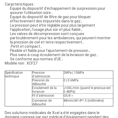
Caractéristiques :
Équipé du dispositif d'échappement de surpression pour
assurer l'utilisation sûre ;
Équipé du dispositif de filtre de gaz pour bloquer
effectivement des impuretés dans le gaz ;
La pression peut être réglable pour plus largement
l'application, l'usage plus sûr et plus fiable ;
Les valves de décompression sont conçues
particulièrement pour les ambulances, qui peuvent montrer
la pression de ciel et terre respectivement ;
Petit et compact ;
Flexible et fiable pour l'ajustement de pression ;
Plus sans à-coup écoulement de la livraison de gaz ;
Se conforme aux normes d'UE ;
Modèle non : XCF27
Spécification
Pression
2MPa | 15MPa
technique
d'admission
Pression de
0 | 0.6MPa
débouché
Écoulement de la
≥100L/min (quand le pressue est
livraison
0.4MPa)
Fil d'admission
G5/8 »
Connexion de
Φ8mm/M14*1.5 (millimètre)
débouché
Des solutions médicales de Xcel a été engagées dans le
domaine connexe par gaz médical d'équipement pendant des