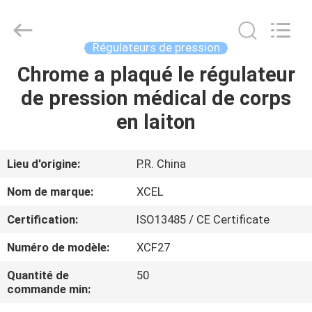
2025
XCEL
Medical
Solutions
Co.,
Régulateurs de pression
Ltd..
All
Rights
Chrome a plaqué le régulateur
MAISON
Reserved.
de pression médical de corps
PRODUITS
en laiton
AU
Lieu d'origine:
P.R. China
SUJET
Nom de marque:
XCEL
DE
Certification:
ISO13485 / CE Certificate
NOUS
Numéro de modèle:
XCF27
VISITE
Quantité de
50
commande min:
D'USINE