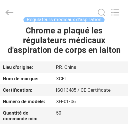
2026
XCEL
Medical
Solutions
Co.,
Régulateurs médicaux d'aspiration
Ltd..
All
Rights
Chrome a plaqué les
MAISON
Reserved.
régulateurs médicaux
PRODUITS
d'aspiration de corps en laiton
AU
Lieu d'origine:
P.R. China
SUJET
Nom de marque:
XCEL
DE
Certification:
ISO13485 / CE Certificate
NOUS
Numéro de modèle:
XH-01-06
VISITE
Quantité de
50
commande min:
D'USINE