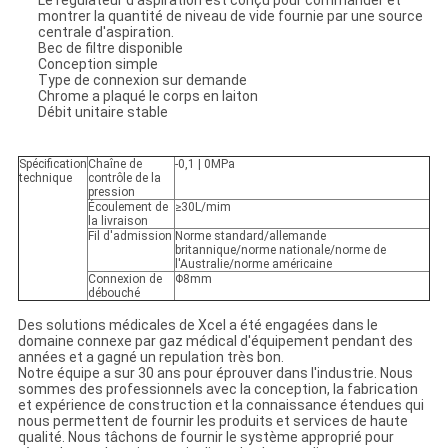
Le régulateur d'aspiration est conçu pour commander et
montrer la quantité de niveau de vide fournie par une source
centrale d'aspiration.
Bec de filtre disponible
Conception simple
Type de connexion sur demande
Chrome a plaqué le corps en laiton
Débit unitaire stable
Spécification
Chaîne de
-0,1 | 0MPa
technique
contrôle de la
pression
Écoulement de
≥30L/mim
la livraison
Fil d'admission
Norme standard/allemande
britannique/norme nationale/norme de
l'Australie/norme américaine
Connexion de
Φ8mm
débouché
Des solutions médicales de Xcel a été engagées dans le
domaine connexe par gaz médical d'équipement pendant des
années et a gagné un repulation très bon.
Notre équipe a sur 30 ans pour éprouver dans l'industrie. Nous
sommes des professionnels avec la conception, la fabrication
et expérience de construction et la connaissance étendues qui
nous permettent de fournir les produits et services de haute
qualité. Nous tâchons de fournir le système approprié pour