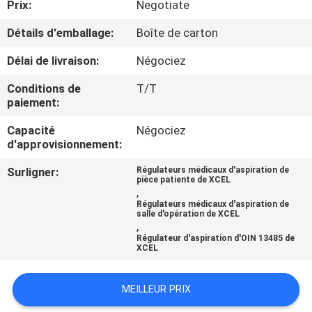
Prix:
Negotiate
CONTRÔLE
Détails d'emballage:
Boîte de carton
DE
Délai de livraison:
Négociez
QUALITÉ
Conditions de
T/T
paiement:
CONTACTEZ-
Capacité
Négociez
d'approvisionnement:
NOUS
Surligner:
Régulateurs médicaux d'aspiration de
pièce patiente de XCEL
DEMANDEZ
,
Régulateurs médicaux d'aspiration de
UNE
salle d'opération de XCEL
,
CITATION
Régulateur d'aspiration d'OIN 13485 de
XCEL
PLAN
MEILLEUR PRIX
DU