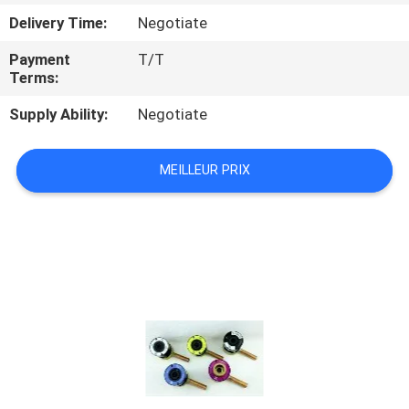
Delivery Time:
Negotiate
CONTRÔLE
Payment
T/T
DE
Terms:
QUALITÉ
Supply Ability:
Negotiate
CONTACTEZ-
MEILLEUR PRIX
NOUS
DEMANDEZ
UNE
CITATION
PLAN
DU