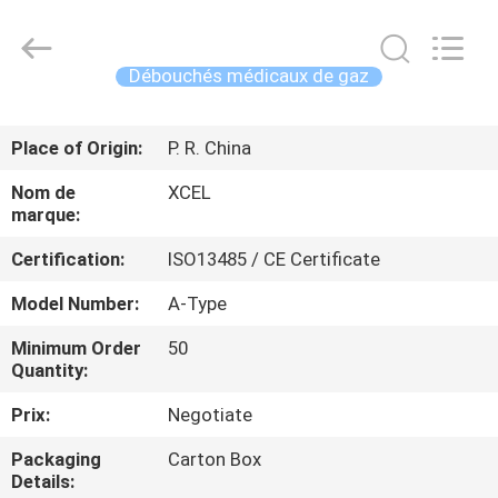
2026
XCEL
Medical
Solutions
Co.,
Débouchés médicaux de gaz
Ltd..
All
Rights
MAISON
Reserved.
Place of Origin:
P. R. China
PRODUITS
Nom de
XCEL
marque:
AU
Certification:
ISO13485 / CE Certificate
SUJET
Model Number:
A-Type
DE
Minimum Order
50
NOUS
Quantity:
Prix:
Negotiate
VISITE
Packaging
Carton Box
D'USINE
Details: