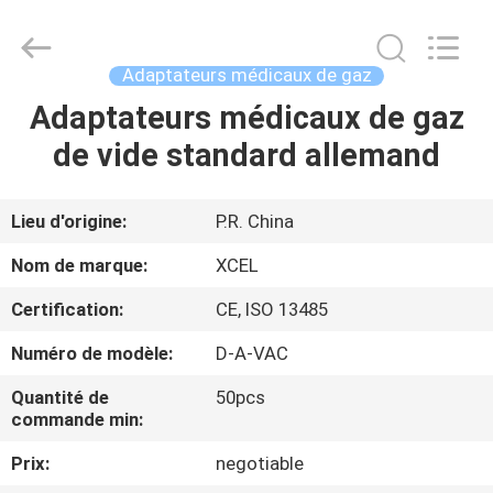
2025
XCEL
Medical
Solutions
Co.,
Adaptateurs médicaux de gaz
Ltd..
All
Rights
Adaptateurs médicaux de gaz
MAISON
Reserved.
de vide standard allemand
PRODUITS
Lieu d'origine:
P.R. China
AU
Nom de marque:
XCEL
SUJET
Certification:
CE, ISO 13485
DE
Numéro de modèle:
D-A-VAC
NOUS
Quantité de
50pcs
commande min:
VISITE
Prix:
negotiable
D'USINE