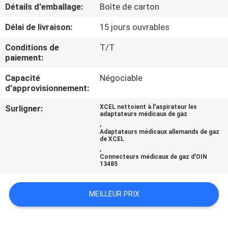
Détails d'emballage:
Boîte de carton
CONTRÔLE
Délai de livraison:
15 jours ouvrables
DE
Conditions de
T/T
QUALITÉ
paiement:
Capacité
Négociable
d'approvisionnement:
CONTACTEZ-
NOUS
Surligner:
XCEL nettoient à l'aspirateur les
adaptateurs médicaux de gaz
,
Adaptateurs médicaux allemands de gaz
DEMANDEZ
de XCEL
,
UNE
Connecteurs médicaux de gaz d'OIN
13485
CITATION
MEILLEUR PRIX
PLAN
DU