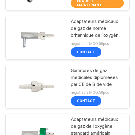
ENQUÊTE
MAINTENANT
CONTRÔLE
Adaptateurs médicaux
DE
3
de gaz de norme
QUALITÉ
britannique de l'oxygène
Accessoires
d'OIN 13485
negotiable MOQ:50pcs
médicaux de gaz
CONTACTEZ-
CONTACT
NOUS
Garnitures de gaz
médicales diplôméees
DEMANDEZ
par CE de B de vide
5
UNE
negotiable MOQ:50pcs
Tubulure médicale
CONTACT
CITATION
de gaz
Adaptateurs médicaux
PLAN
de gaz de l'oxygène
DU
standard américain