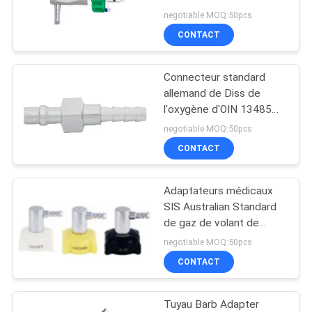
negotiable MOQ:50pcs
SITE
CONTACT
1
PRIVACY
Unité principale de
Connecteur standard
POLICY
allemand de Diss de
lit médical
l'oxygène d'OIN 13485
de B
negotiable MOQ:50pcs
CONTACT
Adaptateurs médicaux
6
SIS Australian Standard
Régulateur de
de gaz de volant de
commande à angle droit
negotiable MOQ:50pcs
débitmètre de
CONTACT
l'oxygène avec
Tuyau Barb Adapter