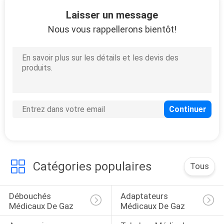
2
Laisser un message
Régulateurs de vide
Nous vous rappellerons bientôt!
de Venturi
5
Attachement
d'aspiration
Catégories populaires
Tous
Débouchés 
Adaptateurs 
Médicaux De Gaz
Médicaux De Gaz
2