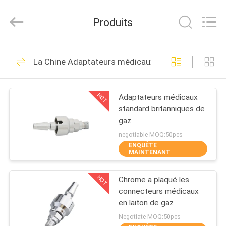
2026
XCEL
Medical
Produits
Solutions
Co.,
Ltd..
All
Rights
MAISON
30
Reserved.
La Chine Adaptateurs médicaux de gaz
Débouchés
PRODUITS
médicaux de gaz
HOT
Adaptateurs médicaux
standard britanniques de
AU
gaz
SUJET
negotiable MOQ:50pcs
ENQUÊTE
DE
MAINTENANT
25
NOUS
Adaptateurs
HOT
Chrome a plaqué les
connecteurs médicaux
VISITE
médicaux de gaz
en laiton de gaz
D'USINE
Negotiate MOQ:50pcs