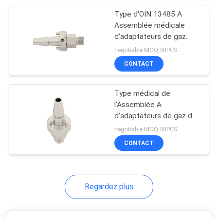
Type d'OIN 13485 A
1
Assemblée médicale
Bouteille
d'adaptateurs de gaz
d'hexagone pour
negotiable MOQ:50PCS
d'humidificateur
l'oxygène
CONTACT
Type médical de
l'Assemblée A
d'adaptateurs de gaz de
7
l'oxygène de la CE
negotiable MOQ:50PCS
Régulateurs
CONTACT
médicaux
d'aspiration
Regardez plus