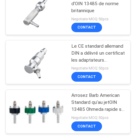
l'humidificateur
d'OIN 13485 de norme
britannique
9
Negotiate MOQ:50pcs
Débitmètre avec
CONTACT
l'humidificateur
Le CE standard allemand
DIN a délivré un certificat
les adaptateurs
médicaux de gaz
Negotiate MOQ:50pcs
CONTACT
1
Débitmètres
Arrosez Barb American
Standard qu'au jetOIN
médicaux
13485 Ohmeda rapide se
relient
Negotiate MOQ:50pcs
CONTACT