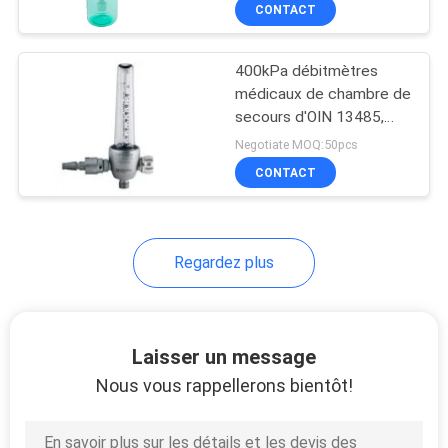
CONTACT
CONTRÔLE
400kPa débitmètres
DE
médicaux de chambre de
QUALITÉ
secours d'OIN 13485,
compteur de débit
Negotiate MOQ:50pcs
médical de l'oxygène
CONTACTEZ-
CONTACT
NOUS
Regardez plus
DEMANDEZ
UNE
CITATION
Laisser un message
Nous vous rappellerons bientôt!
PLAN
DU