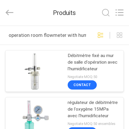
2026
XCEL
Medical
Produits
Solutions
Co.,
Ltd..
All
Rights
MAISON
Reserved.
operation room flowmeter with humidifier fabrication e
PRODUITS
Débitmètre fixé au mur
de salle d'opération avec
AU
l'humidificateur
SUJET
Negotiate MOQ:50
DE
CONTACT
NOUS
régulateur de débitmètre
de l'oxygène 15MPa
VISITE
avec l'humidificateur
D'USINE
Negotiate MOQ:50 ensembles