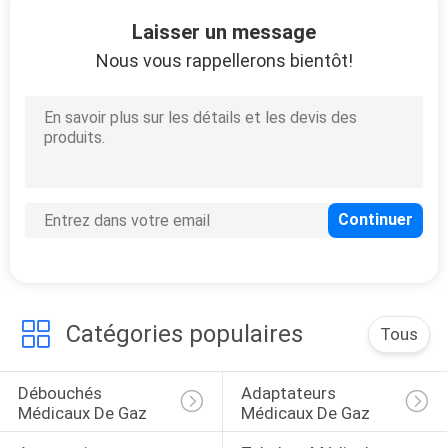
Laisser un message
CONTRÔLE
Nous vous rappellerons bientôt!
DE
QUALITÉ
CONTACTEZ-
NOUS
DEMANDEZ
UNE
Catégories populaires
Tous
CITATION
Débouchés 
Adaptateurs 
PLAN
Médicaux De Gaz
Médicaux De Gaz
DU