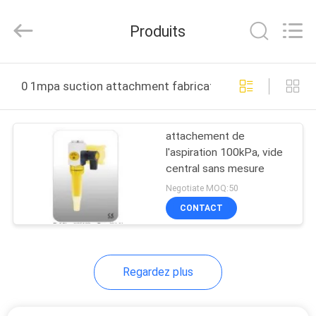
2026
XCEL
Medical
Produits
Solutions
Co.,
Ltd..
All
Rights
MAISON
Reserved.
0 1mpa suction attachment fabrication en ligne
PRODUITS
attachement de
l'aspiration 100kPa, vide
AU
central sans mesure
SUJET
Negotiate MOQ:50
DE
CONTACT
NOUS
Regardez plus
VISITE
D'USINE